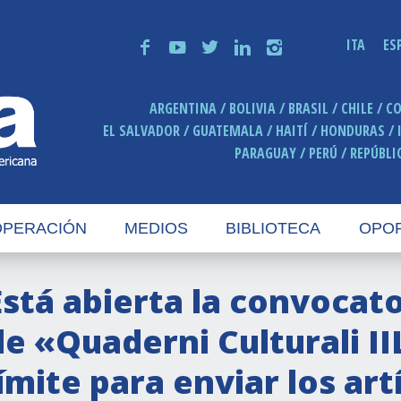
ITA
ES
f
y
t
n
i
ARGENTINA
BOLIVIA
BRASIL
CHILE
C
EL SALVADOR
GUATEMALA
HAITÍ
HONDURAS
PARAGUAY
PERÚ
REPÚBLI
PERACIÓN
MEDIOS
BIBLIOTECA
OPO
Está abierta la convocato
de «Quaderni Culturali I
límite para enviar los art