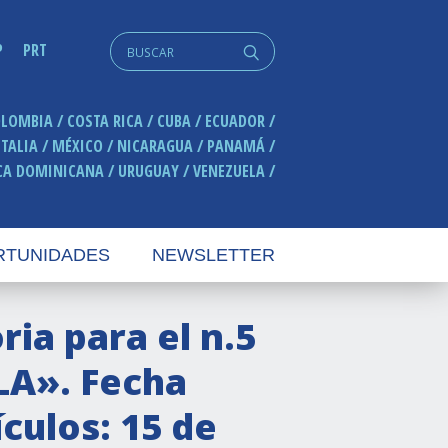
Search
P
PRT
q
for:
OLOMBIA
COSTA RICA
CUBA
ECUADOR
ITALIA
MÉXICO
NICARAGUA
PANAMÁ
CA DOMINICANA
URUGUAY
VENEZUELA
RTUNIDADES
NEWSLETTER
ria para el n.5
ILA». Fecha
ículos: 15 de