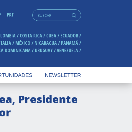
Search
P
PRT
q
for:
OLOMBIA
COSTA RICA
CUBA
ECUADOR
ITALIA
MÉXICO
NICARAGUA
PANAMÁ
CA DOMINICANA
URUGUAY
VENEZUELA
RTUNIDADES
NEWSLETTER
rea, Presidente
or