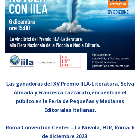
Empoderamiento socio-económico
Justicia y Seguridad
EUROsociAL
EL PAcCTO
EUROFRONT
COPOLAD III
AL-INVEST Verde
Las ganadoras del XV Premio IILA-Literatura, Selva
MEDIOS
Almada y Francesca Lazzarato,
encuentran el
público en la Feria de Pequeñas y Medianas
Editoriales italianas.
Fotos
Vídeos
Roma Convention Center – La Nuvola, EUR, Roma. 6
Audios
de diciembre 2023