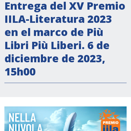
Actividades institucionales
Entrega del XV Premio
Secretaría Cultural
IILA-Literatura 2023
Secretaría Socioeconómica
en el marco de Più
Secretaría Técnico-científica
Libri Più Liberi. 6 de
Forum Pymes
Conferencia Italia- América Latina y el Caribe
diciembre de 2023,
Red para la promoción de la igualdad de
15h00
género
Becas
Partnership
COOPERACIÓN
Patrimonio cultural