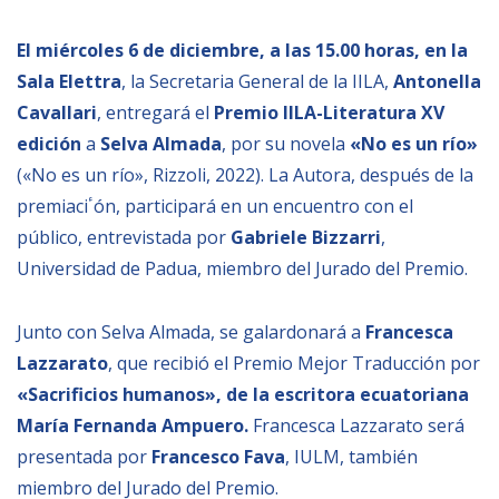
BIBLIOTECA
El miércoles 6 de diciembre, a las 15.00 horas, en la
Sala Elettra
, la Secretaria General de la IILA,
Antonella
Biblioteca
Cavallari
, entregará el
Premio IILA-Literatura XV
edición
a
Selva Almada
, por su novela
«No es un río»
Publicaciones
(«No es un río», Rizzoli, 2022). La Autora, después de la
premiaciٴón, participará en un encuentro con el
OPORTUNIDADES
público, entrevistada por
Gabriele Bizzarri
,
Universidad de Padua, miembro del Jurado del Premio.
Convocatorias
Becas
Junto con Selva Almada, se galardonará a
Francesca
Lazzarato
, que recibió el Premio Mejor Traducción por
Alta Formación
«Sacrificios humanos», de la escritora ecuatoriana
Para las empresas
María Fernanda Ampuero.
Francesca Lazzarato ser
Registro de proveedores
presentada por
Francesco Fava
, IULM, también
Contratos/Acuerdos/Grant
miembro del Jurado del Premio.