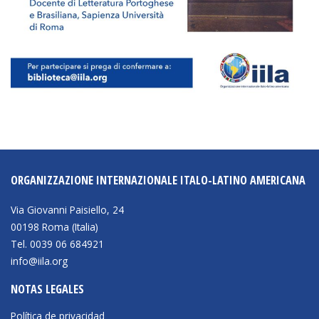
BIBLIOTECA
Biblioteca
Publicaciones
OPORTUNIDADES
ORGANIZZAZIONE INTERNAZIONALE ITALO-LATINO AMERICANA
Convocatorias
Becas
Via Giovanni Paisiello, 24
00198 Roma (Italia)
Alta Formación
Tel. 0039 06 684921
Para las empresas
info@iila.org
Registro de proveedores
NOTAS LEGALES
Contratos/Acuerdos/Grant
Política de privacidad