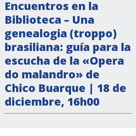
Actividades institucionales
Encuentros en la
Secretaría Cultural
Biblioteca – Una
Secretaría Socioeconómica
genealogia (troppo)
Secretaría Técnico-científica
brasiliana: guía para la
Forum Pymes
Conferencia Italia- América Latina y el Caribe
escucha de la «Opera
Red para la promoción de la igualdad de
do malandro» de
género
Becas
Chico Buarque | 18 de
Partnership
diciembre, 16h00
COOPERACIÓN
Patrimonio cultural