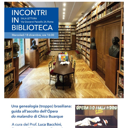
Empoderamiento socio-económico
Justicia y Seguridad
EUROsociAL
EL PAcCTO
EUROFRONT
COPOLAD III
AL-INVEST Verde
MEDIOS
Fotos
Vídeos
Audios