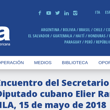
ITA
ES
f
y
t
n
i
ARGENTINA
BOLIVIA
BRASIL
CHILE
C
EL SALVADOR
GUATEMALA
HAITÍ
HONDURAS
PARAGUAY
PERÚ
REPÚBLI
PERACIÓN
MEDIOS
BIBLIOTECA
OPO
Encuentro del Secretario
Diputado cubano Elier R
IILA, 15 de mayo de 2018