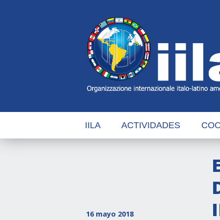
Skip
Main
Navigation
Navigation
IILA
ACTIVIDADES
COO
16 mayo 2018