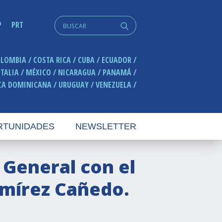
Search
P
PRT
q
for:
OLOMBIA
COSTA RICA
CUBA
ECUADOR
ITALIA
MÉXICO
NICARAGUA
PANAMÁ
CA DOMINICANA
URUGUAY
VENEZUELA
RTUNIDADES
NEWSLETTER
 General con el
amírez Cañedo.