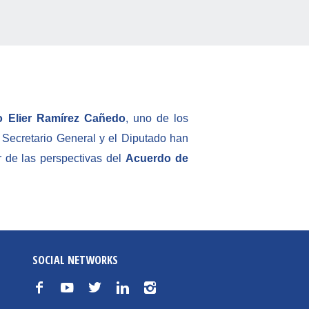
 Elier Ramírez Cañedo
, uno de los
 Secretario General y el Diputado han
r de las perspectivas del
Acuerdo de
SOCIAL NETWORKS
f
y
t
n
i