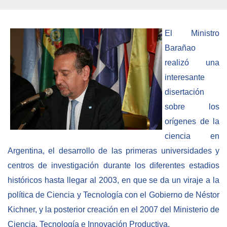
Empoderamiento socio-económico
Justicia y Seguridad
El Ministro
EUROsociAL
Barañao
EL PAcCTO
realizó una
interesante
EUROFRONT
disertación
COPOLAD III
sobre los
AL-INVEST Verde
orígenes de la
ciencia en
MEDIOS
Argentina, el desarrollo de las primeras universidades y
centros de investigación durante los diferentes estadios
Fotos
históricos hasta llegar al 2003, en que se da un viraje a la
política de Ciencia y Tecnología con el Gobierno de Néstor
Vídeos
Kichner, y la posterior creación en el 2007 del Ministerio de
Audios
Ciencia, Tecnología e Innovación Productiva.