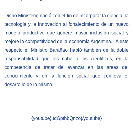
BIBLIOTECA
Dicho Ministerio nació con el fin de incorporar la ciencia, la
tecnología y la innovación al fortalecimiento de un nuevo
Biblioteca
modelo productivo que genere mayor inclusión social y
Publicaciones
mejore la competitividad de la economía Argentina. A este
respecto el Ministro Barañao habló también de la doble
OPORTUNIDADES
responsabilidad que les cabe a los científicos, en la
competencia de tratar de avanzar en las áreas del
Convocatorias
conocimiento y en la función social que conlleva el
desarrollo de la misma.
Becas
Alta Formación
Para las empresas
{youtube}udGpthbQnzo{/youtube}
Registro de proveedores
Contratos/Acuerdos/Grant