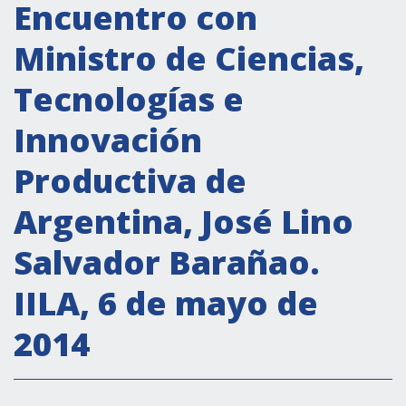
Actividades institucionales
Encuentro con
Secretaría Cultural
Ministro de Ciencias,
Secretaría Socioeconómica
Tecnologías e
Secretaría Técnico-científica
Innovación
Forum Pymes
Conferencia Italia- América Latina y el Caribe
Productiva de
Red para la promoción de la igualdad de
Argentina, José Lino
género
Becas
Salvador Barañao.
Partnership
IILA, 6 de mayo de
2014
COOPERACIÓN
Patrimonio cultural