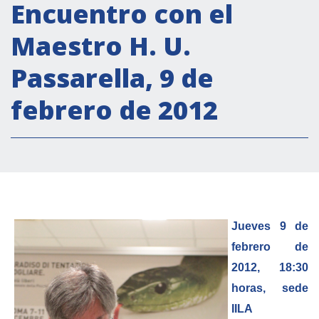
Actividades institucionales
Encuentro con el
Secretaría Cultural
Maestro H. U.
Secretaría Socioeconómica
Passarella, 9 de
Secretaría Técnico-científica
febrero de 2012
Forum Pymes
Conferencia Italia- América Latina y el Caribe
Red para la promoción de la igualdad de
género
Becas
Partnership
Jueves 9 de
febrero de
COOPERACIÓN
2012, 18:30
horas, sede
Patrimonio cultural
IILA