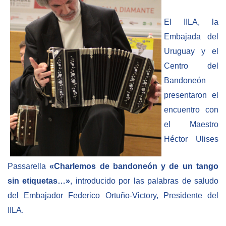
Empoderamiento socio-económico
El IILA, la
Justicia y Seguridad
Embajada del
EUROsociAL
Uruguay y el
EL PAcCTO
Centro del
EUROFRONT
Bandoneón
presentaron el
COPOLAD III
encuentro con
AL-INVEST Verde
el Maestro
Héctor Ulises
MEDIOS
Passarella
«Charlemos de bandoneón y de un tango
Fotos
sin etiquetas…»
,
i
ntroducido por las palabras de saludo
Vídeos
del Embajador Federico Ortuño-Victory, Presidente del
IILA.
Audios