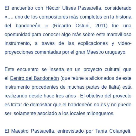
El encuentro con Héctor Ulises Passarella, considerado
BIBLIOTECA
«…. uno de los compositores más completos en la historia
del bandoneón…» (Ricardo Ostuni, 2011) fue una
Biblioteca
oportunidad para conocer algo más sobre este maravilloso
Publicaciones
instrumento, a través de las explicaciones y video-
proyecciones comentadas por el gran Maestro uruguayo.
OPORTUNIDADES
Este encuentro se inserta en un proyecto cultural que
Convocatorias
el
Centro del Bandoneón
(que reúne a aficionados de este
instrumento procedentes de muchas partes de Italia) est
Becas
realizando desde hace tres
años
. El objetivo del proyecto
Alta Formación
es tratar de demostrar que el bandoneón no es y no puede
Para las empresas
ser solamente asociado a los locales milongueros.
Registro de proveedores
El Maestro Passarella, entrevistado por Tania Colangeli,
Contratos/Acuerdos/Grant