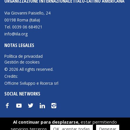
ORGANIZZAZIONE INTERNAZIONALE ITALO-LATINO AMERICANA
BIBLIOTECA
Via Giovanni Paisiello, 24
00198 Roma (Italia)
Tel. 0039 06 684921
Biblioteca
info@iila.org
Publicaciones
NOTAS LEGALES
Política de privacidad
OPORTUNIDADES
Gestión de cookies
© 2026 All rights reserved.
Convocatorias
Credits:
Officine Sviluppo e Ricerca srl
Becas
SOCIAL NETWORKS
Alta Formación
f
y
t
n
i
Para las empresas
Registro de proveedores
Al continuar para desplazarse,
estar permitiendo
Sus opciones de privacidad
Contratos/Acuerdos/Grant
servicios terceros
OK, aceptar todas
Denegar