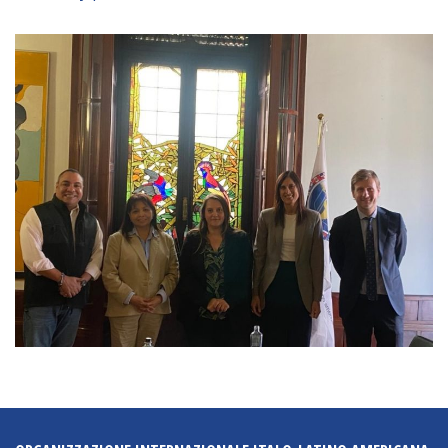
Empoderamiento socio-económico
Justicia y Seguridad
EUROsociAL
EL PAcCTO
EUROFRONT
COPOLAD III
AL-INVEST Verde
MEDIOS
Fotos
Vídeos
Audios