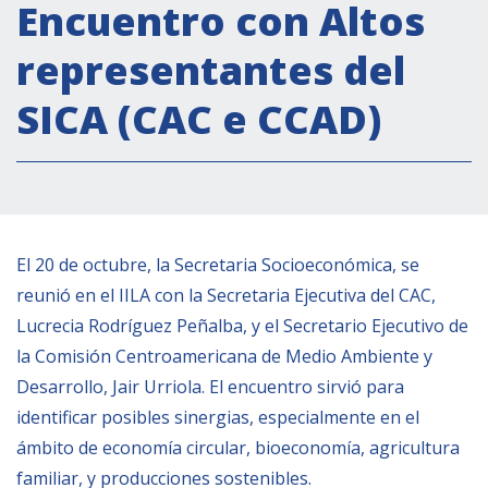
Actividades institucionales
Encuentro con Altos
Secretaría Cultural
representantes del
Secretaría Socioeconómica
SICA (CAC e CCAD)
Secretaría Técnico-científica
Forum Pymes
Conferencia Italia- América Latina y el Caribe
Red para la promoción de la igualdad de
género
El 20 de octubre, la Secretaria Socioeconómica, se
Becas
reunió en el IILA con la Secretaria Ejecutiva del CAC,
Lucrecia Rodríguez Peñalba, y el Secretario Ejecutivo de
Partnership
la Comisión Centroamericana de Medio Ambiente y
Desarrollo, Jair Urriola. El encuentro sirvió para
COOPERACIÓN
identificar posibles sinergias, especialmente en el
mbito de economía circular, bioeconomía, agricultura
Patrimonio cultural
familiar, y producciones sostenibles.