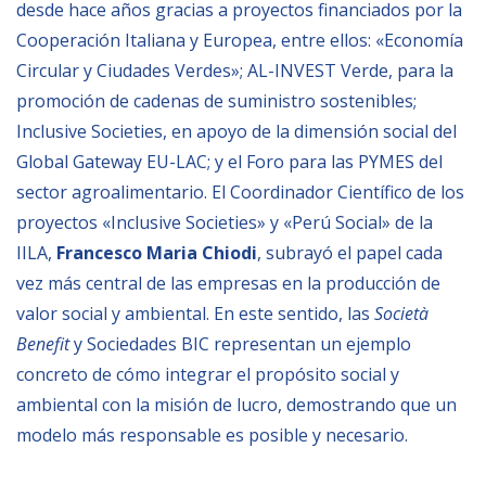
desde hace años gracias a proyectos financiados por la
Cooperación Italiana y Europea, entre ellos: «Economía
BIBLIOTECA
Circular y Ciudades Verdes»; AL-INVEST Verde, para la
promoción de cadenas de suministro sostenibles;
Biblioteca
Inclusive Societies, en apoyo de la dimensión social del
Publicaciones
Global Gateway EU-LAC; y el Foro para las PYMES del
sector agroalimentario. El Coordinador Científico de los
OPORTUNIDADES
proyectos «Inclusive Societies» y «Perú Social» de la
IILA,
Francesco Maria Chiodi
, subrayó el papel cada
Convocatorias
vez más central de las empresas en la producción de
valor social y ambiental. En este sentido, las
Società
Becas
Benefit
y Sociedades BIC representan un ejemplo
Alta Formación
concreto de cómo integrar el propósito social y
Para las empresas
ambiental con la misión de lucro, demostrando que un
modelo más responsable es posible y necesario.
Registro de proveedores
Contratos/Acuerdos/Grant