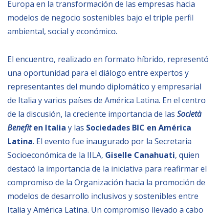
Europa en la transformación de las empresas hacia
Empoderamiento socio-económico
modelos de negocio sostenibles bajo el triple perfil
Justicia y Seguridad
ambiental, social y económico.
EUROsociAL
El encuentro, realizado en formato híbrido, representó
EL PAcCTO
una oportunidad para el diálogo entre expertos y
EUROFRONT
representantes del mundo diplomático y empresarial
COPOLAD III
de Italia y varios países de América Latina. En el centro
AL-INVEST Verde
de la discusión, la creciente importancia de las
Società
Benefit
en Italia
y las
Sociedades BIC en América
Latina
. El evento fue inaugurado por la Secretaria
MEDIOS
Socioeconómica de la IILA,
Giselle Canahuati
, quien
destacó la importancia de la iniciativa para reafirmar el
Fotos
compromiso de la Organización hacia la promoción de
Vídeos
modelos de desarrollo inclusivos y sostenibles entre
Audios
Italia y América Latina. Un compromiso llevado a cabo