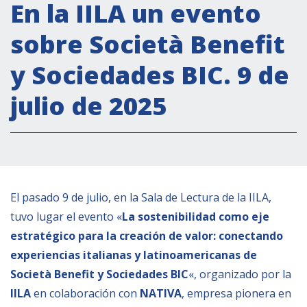
Actividades institucionales
En la IILA un evento
Secretaría Cultural
sobre Società Benefit
Secretaría Socioeconómica
y Sociedades BIC. 9 de
Secretaría Técnico-científica
julio de 2025
Forum Pymes
Conferencia Italia- América Latina y el Caribe
Red para la promoción de la igualdad de
género
Becas
El pasado 9 de julio, en la Sala de Lectura de la IILA,
Partnership
tuvo lugar el evento «
La sostenibilidad como eje
estratégico para la creación de valor: conectando
COOPERACIÓN
experiencias italianas y latinoamericanas de
Società Benefit y Sociedades BIC
«, organizado por la
Patrimonio cultural
IILA
en colaboración con
NATIVA
, empresa pionera en