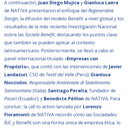
A continuación,
Juan Diego Mujica
y
Gianluca Laera
de NATIVA presentaron el enfoque del
Regenerative
NEWSLETTER
Design
, la difusión del modelo Benefit a nivel global y los
resultados de la más reciente Investigación Nacional
sobre las
Società Benefit
, destacando los puntos clave
que también se pueden aplicar al contexto
latinoamericano. Posteriormente, se llevó a cabo el
panel internacional titulado «
Empresas con
Propósito
«, que contó con las intervenciones de
Javier
Landazuri
, CSO de
Textil del Valle
(Perú);
Gianluca
Nocciolini
,
Responsabile Ambientale di Stabilimento
Sammontana
(Italia);
Santiago Peralta
, fundador de
Pacari
(Ecuador); y
Benedicte Péillon
de NATIVA. Para
concluir, la call to action lanzada por
Lorenzo
Fioramonti
de NATIVA recordó cómo las Sociadades
BiC y Benefit son una forma única de empresa ética, lo