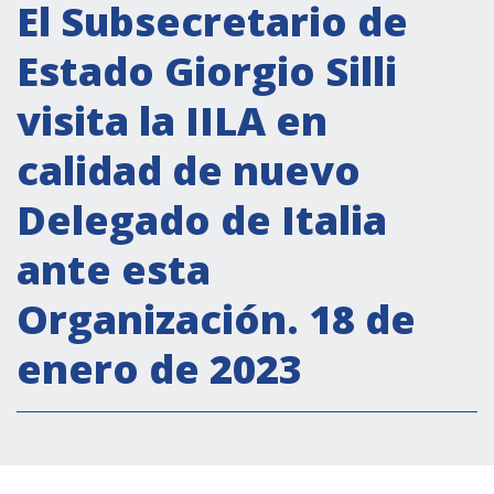
Actividades institucionales
El Subsecretario de
Secretaría Cultural
Estado Giorgio Silli
Secretaría Socioeconómica
visita la IILA en
Secretaría Técnico-científica
calidad de nuevo
Forum Pymes
Conferencia Italia- América Latina y el Caribe
Delegado de Italia
Red para la promoción de la igualdad de
ante esta
género
Becas
Organización. 18 de
Partnership
enero de 2023
COOPERACIÓN
Patrimonio cultural