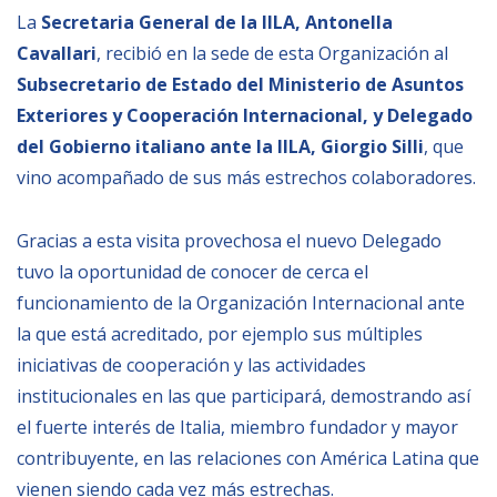
Empoderamiento socio-económico
La
Secretaria General de la IILA, Antonella
Cavallari
, recibió en la sede de esta Organización al
Justicia y Seguridad
Subsecretario de Estado del Ministerio de Asuntos
EUROsociAL
Exteriores y Cooperación Internacional, y Delegado
EL PAcCTO
del Gobierno italiano ante la IILA, Giorgio Silli
, que
EUROFRONT
vino acompañado de sus más estrechos colaboradores.
COPOLAD III
Gracias a esta visita provechosa el nuevo Delegado
AL-INVEST Verde
tuvo la oportunidad de conocer de cerca el
funcionamiento de la Organización Internacional ante
MEDIOS
la que está acreditado, por ejemplo sus múltiples
iniciativas de cooperación y las actividades
Fotos
institucionales en las que participará, demostrando así
el fuerte interés de Italia, miembro fundador y mayor
Vídeos
contribuyente, en las relaciones con América Latina que
Audios
vienen siendo cada vez más estrechas.