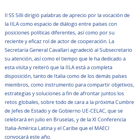
BIBLIOTECA
Il SS Silli dirigió palabras de aprecio por la vocación de
la IILA como espacio de diálogo entre países con
Biblioteca
posiciones políticas diferentes, así como por su
reciente y eficaz rol de actor de cooperación. La
Publicaciones
Secretaria General Cavallari agradeció al Subsecretario
su atención, así como el tiempo que le ha dedicado a
OPORTUNIDADES
esta visita y reiteró que la IILA está a completa
disposición, tanto de Italia como de los demás países
Convocatorias
miembros, como instrumento para compartir objetivos,
Becas
estrategias y soluciones a fin de afrontar juntos los
retos globales, sobre todo de cara a la próxima Cumbre
Alta Formación
de Jefes de Estado y de Gobierno UE-CELAC, que se
Para las empresas
celebrará en julio en Bruselas, y de la XI Conferencia
Registro de proveedores
Italia-América Latina y el Caribe que el MAECI
Contratos/Acuerdos/Grant
convocará este año.