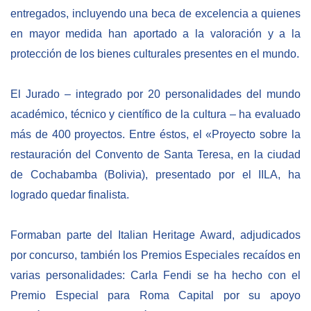
entregados, incluyendo una beca de excelencia a quienes
BIBLIOTECA
en mayor medida han aportado a la valoración y a la
protección de los bienes culturales presentes en el mundo.
Biblioteca
Publicaciones
El Jurado – integrado por 20 personalidades del mundo
académico, técnico y científico de la cultura – ha evaluado
más de 400 proyectos. Entre éstos, el «Proyecto sobre la
OPORTUNIDADES
restauración del Convento de Santa Teresa, en la ciudad
de Cochabamba (Bolivia), presentado por el IILA, ha
Convocatorias
logrado quedar finalista.
Becas
Alta Formación
Formaban parte del Italian Heritage Award, adjudicados
Para las empresas
por concurso, también los Premios Especiales recaídos en
varias personalidades: Carla Fendi se ha hecho con el
Registro de proveedores
Premio Especial para Roma Capital por su apoyo
Contratos/Acuerdos/Grant