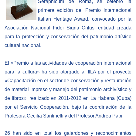
Seraphicum de Roma, se celebró la
Empoderamiento socio-económico
primera edición del Premio Internacional
Justicia y Seguridad
Italian Heritage Award, convocado por la
EUROsociAL
Asociación Nacional Fidei Signa Onlus, entidad creada
para la protección y conservación del patrimonio artístico
EL PAcCTO
cultural nacional.
EUROFRONT
COPOLAD III
El «Premio a las actividades de cooperación internacional
AL-INVEST Verde
para la cultura» ha sido otorgado al IILA por el proyecto
«Capacitación en el sector de conservación y restauración
MEDIOS
de material impreso y manejo del patrimonio archivístico y
de libros», realizado en 2011-2012 en La Habana (Cuba)
Fotos
por el Servicio Cooperación, bajo la coordinación de la
Profesora Cecilia Santinelli y del Profesor Andrea Papi.
Vídeos
Audios
26 han sido en total los galardones y reconocimientos