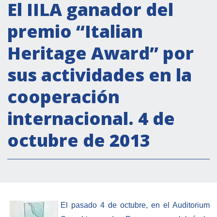
Actividades institucionales
El IILA ganador del
Secretaría Cultural
premio “Italian
Secretaría Socioeconómica
Heritage Award” por
Secretaría Técnico-científica
sus actividades en la
Forum Pymes
Conferencia Italia- América Latina y el Caribe
cooperación
Red para la promoción de la igualdad de
internacional. 4 de
género
Becas
octubre de 2013
Partnership
COOPERACIÓN
El pasado 4 de octubre, en el Auditorium
Patrimonio cultural