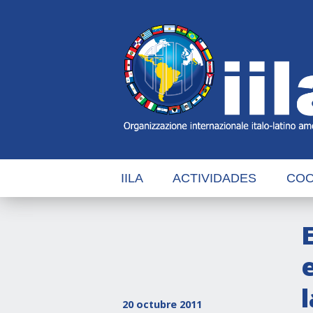
Skip
Main
Navigation
Navigation
IILA
ACTIVIDADES
COO
20 octubre 2011