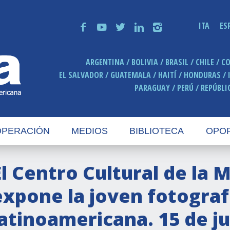
ITA
ES
f
y
t
n
i
ARGENTINA
BOLIVIA
BRASIL
CHILE
C
EL SALVADOR
GUATEMALA
HAITÍ
HONDURAS
PARAGUAY
PERÚ
REPÚBLI
PERACIÓN
MEDIOS
BIBLIOTECA
OPO
El Centro Cultural de la 
expone la joven fotograf
latinoamericana. 15 de ju