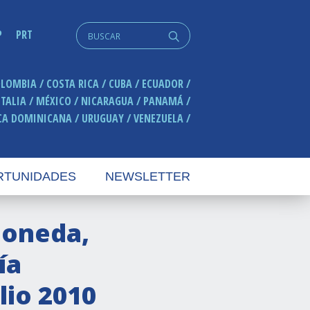
Search
P
PRT
q
for:
OLOMBIA
COSTA RICA
CUBA
ECUADOR
ITALIA
MÉXICO
NICARAGUA
PANAMÁ
CA DOMINICANA
URUGUAY
VENEZUELA
RTUNIDADES
NEWSLETTER
Moneda,
ía
lio 2010