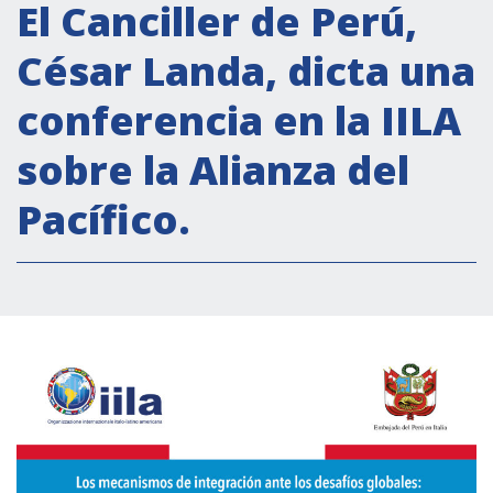
Actividades institucionales
El Canciller de Perú,
Secretaría Cultural
César Landa, dicta una
Secretaría Socioeconómica
conferencia en la IILA
Secretaría Técnico-científica
sobre la Alianza del
Forum Pymes
Conferencia Italia- América Latina y el Caribe
Pacífico.
Red para la promoción de la igualdad de
género
Becas
Partnership
COOPERACIÓN
Patrimonio cultural