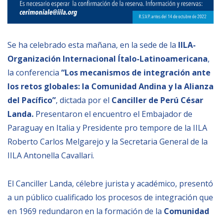
BIBLIOTECA
Se ha celebrado esta mañana, en la sede de la
IILA-
Biblioteca
Organización Internacional Ítalo-Latinoamericana
,
Publicaciones
la conferencia
“Los mecanismos de integración ante
los retos globales: la Comunidad Andina y la Alianza
OPORTUNIDADES
del Pacífico”
, dictada por el
Canciller de Perú César
Landa.
Presentaron el encuentro el Embajador de
Convocatorias
Paraguay en Italia y Presidente pro tempore de la IILA
Roberto Carlos Melgarejo y la Secretaria General de la
Becas
IILA Antonella Cavallari.
Alta Formación
Para las empresas
El Canciller Landa, célebre jurista y académico, presentó
a un público cualificado los procesos de integración que
Registro de proveedores
en 1969 redundaron en la formación de la
Comunidad
Contratos/Acuerdos/Grant