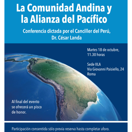
Empoderamiento socio-económico
Justicia y Seguridad
EUROsociAL
EL PAcCTO
EUROFRONT
COPOLAD III
AL-INVEST Verde
MEDIOS
Fotos
Vídeos
Audios