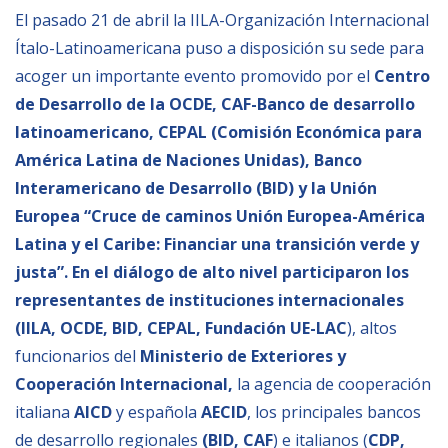
Empoderamiento socio-económico
El pasado 21 de abril la IILA-Organización Internacional
Ítalo-Latinoamericana puso a disposición su sede para
Justicia y Seguridad
acoger un importante evento promovido por el
Centro
EUROsociAL
de Desarrollo de la OCDE, CAF-Banco de desarrollo
EL PAcCTO
latinoamericano, CEPAL (Comisión Económica para
EUROFRONT
América Latina de Naciones Unidas), Banco
Interamericano de Desarrollo (BID) y la Unión
COPOLAD III
Europea
“Cruce de caminos Unión Europea-América
AL-INVEST Verde
Latina y el Caribe: Financiar una transición verde y
justa”.
En el diálogo de alto nivel participaron los
MEDIOS
representantes de instituciones internacionales
(
IILA, OCDE, BID, CEPAL, Fundación UE-LAC
), altos
Fotos
funcionarios del
Ministerio de Exteriores y
Cooperación Internacional,
la agencia de cooperación
Vídeos
italiana
AICD
y española
AECID
, los principales bancos
Audios
de desarrollo regionales
(BID, CAF
) e italianos (
CDP,