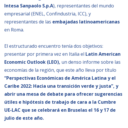
Intesa Sanpaolo S.p.A
), representantes del mundo
BIBLIOTECA
empresarial (ENEL, Confindustria, ICC), y
representantes de las
embajadas latinoamericanas
Biblioteca
en Roma.
Publicaciones
El estructurado encuentro tenía dos objetivos:
presentar por primera vez en Italia el
Latin American
OPORTUNIDADES
Economic Outlook (LEO),
un denso informe sobre las
economías de la región, que este año lleva por título
Convocatorias
“Perspectivas Económicas de América Latina y el
Becas
Caribe 2022: Hacia una transición verde y justa”,
y
abrir una mesa de debate para ofrecer sugerencias
Alta Formación
útiles e hipótesis de trabajo de cara a la Cumbre
Para las empresas
UE-LAC que se celebrará en Bruselas el 16 y 17 de
Registro de proveedores
julio de este año.
Contratos/Acuerdos/Grant