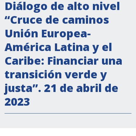
Actividades institucionales
Diálogo de alto nivel
Secretaría Cultural
“Cruce de caminos
Secretaría Socioeconómica
Unión Europea-
Secretaría Técnico-científica
América Latina y el
Forum Pymes
Conferencia Italia- América Latina y el Caribe
Caribe: Financiar una
Red para la promoción de la igualdad de
transición verde y
género
Becas
justa”. 21 de abril de
Partnership
2023
COOPERACIÓN
Patrimonio cultural