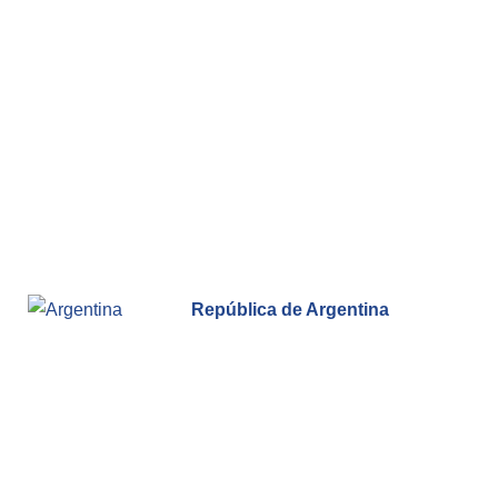
Empoderamiento socio-económico
Justicia y Seguridad
EUROsociAL
EL PAcCTO
EUROFRONT
COPOLAD III
AL-INVEST Verde
República de Argentina
MEDIOS
Fotos
Vídeos
Audios