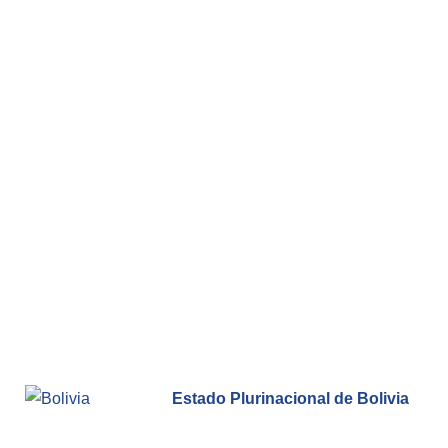
BIBLIOTECA
Biblioteca
Publicaciones
OPORTUNIDADES
Convocatorias
Becas
Alta Formación
Para las empresas
Estado Plurinacional de Bolivia
Registro de proveedores
Contratos/Acuerdos/Grant