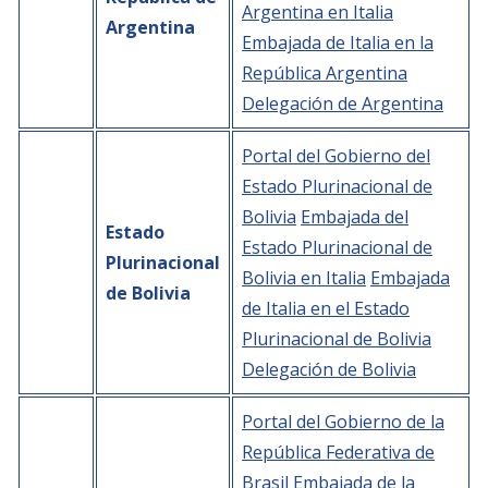
Argentina en Italia
Empoderamiento socio-económico
Argentina
Embajada de Italia en la
Justicia y Seguridad
República Argentina
EUROsociAL
Delegación de Argentina
EL PAcCTO
Portal del Gobierno del
EUROFRONT
Estado Plurinacional de
COPOLAD III
Bolivia
Embajada del
Estado
Estado Plurinacional de
AL-INVEST Verde
Plurinacional
Bolivia en Italia
Embajada
de Bolivia
de Italia en el Estado
MEDIOS
Plurinacional de Bolivia
Delegación de Bolivia
Fotos
Portal del Gobierno de la
Vídeos
República Federativa de
Audios
Brasil
Embajada de la