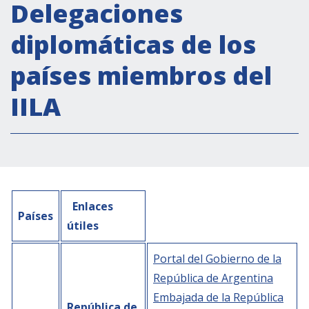
Actividades institucionales
Delegaciones
Secretaría Cultural
diplomáticas de los
Secretaría Socioeconómica
países miembros del
Secretaría Técnico-científica
IILA
Forum Pymes
Conferencia Italia- América Latina y el Caribe
Red para la promoción de la igualdad de
género
Becas
Enlaces
Partnership
Países
útiles
COOPERACIÓN
Portal del Gobierno de la
República de Argentina
Patrimonio cultural
Embajada de la República
República de