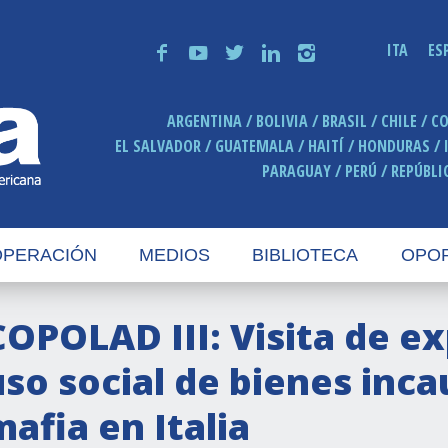
ITA
ES
f
y
t
n
i
ARGENTINA
BOLIVIA
BRASIL
CHILE
C
EL SALVADOR
GUATEMALA
HAITÍ
HONDURAS
PARAGUAY
PERÚ
REPÚBLI
PERACIÓN
MEDIOS
BIBLIOTECA
OPO
COPOLAD III: Visita de e
uso social de bienes inca
mafia en Italia