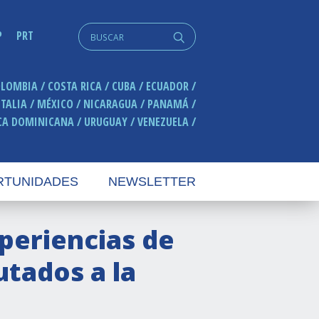
Search
P
PRT
q
for:
OLOMBIA
COSTA RICA
CUBA
ECUADOR
ITALIA
MÉXICO
NICARAGUA
PANAMÁ
CA DOMINICANA
URUGUAY
VENEZUELA
RTUNIDADES
NEWSLETTER
xperiencias de
utados a la