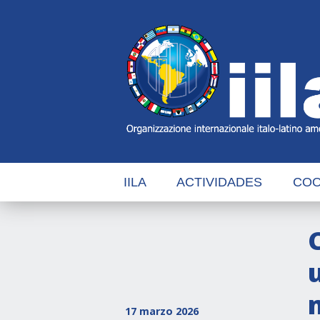
Skip
Main
Navigation
Navigation
IILA
ACTIVIDADES
COO
17 marzo 2026