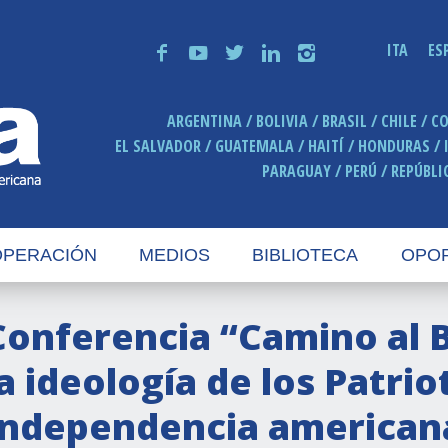
ITA
ES
f
y
t
n
i
ARGENTINA
BOLIVIA
BRASIL
CHILE
C
EL SALVADOR
GUATEMALA
HAITÍ
HONDURAS
PARAGUAY
PERÚ
REPÚBLI
PERACIÓN
MEDIOS
BIBLIOTECA
OPO
Conferencia “Camino al 
la ideología de los Patrio
Independencia americana