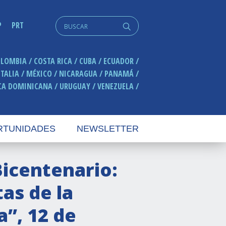
Search
P
PRT
q
for:
OLOMBIA
COSTA RICA
CUBA
ECUADOR
ITALIA
MÉXICO
NICARAGUA
PANAMÁ
CA DOMINICANA
URUGUAY
VENEZUELA
RTUNIDADES
NEWSLETTER
Bicentenario:
tas de la
”, 12 de