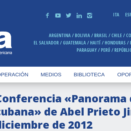
ITA
ES
f
y
t
n
i
ARGENTINA
BOLIVIA
BRASIL
CHILE
C
EL SALVADOR
GUATEMALA
HAITÍ
HONDURAS
PARAGUAY
PERÚ
REPÚBLI
PERACIÓN
MEDIOS
BIBLIOTECA
OPO
Conferencia «Panorama d
cubana» de Abel Prieto J
diciembre de 2012