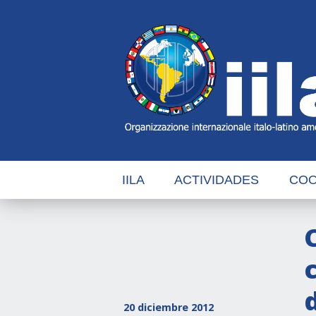
Skip
Main
Navigation
Navigation
IILA
ACTIVIDADES
COO
20 diciembre 2012