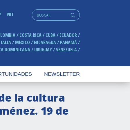
Search
P
PRT
q
for:
OLOMBIA
COSTA RICA
CUBA
ECUADOR
ITALIA
MÉXICO
NICARAGUA
PANAMÁ
CA DOMINICANA
URUGUAY
VENEZUELA
RTUNIDADES
NEWSLETTER
e la cultura
iménez. 19 de