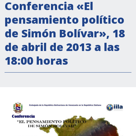
Actividades institucionales
Conferencia «El
Secretaría Cultural
pensamiento político
Secretaría Socioeconómica
de Simón Bolívar», 18
Secretaría Técnico-científica
de abril de 2013 a las
Forum Pymes
Conferencia Italia- América Latina y el Caribe
18:00 horas
Red para la promoción de la igualdad de
género
Becas
Partnership
COOPERACIÓN
Patrimonio cultural