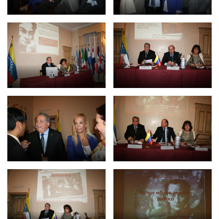
BIBLIOTECA
Biblioteca
Publicaciones
OPORTUNIDADES
Convocatorias
Becas
Alta Formación
Para las empresas
Registro de proveedores
Contratos/Acuerdos/Grant