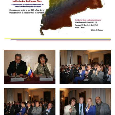
Empoderamiento socio-económico
Justicia y Seguridad
EUROsociAL
EL PAcCTO
EUROFRONT
COPOLAD III
AL-INVEST Verde
MEDIOS
Fotos
Vídeos
Audios