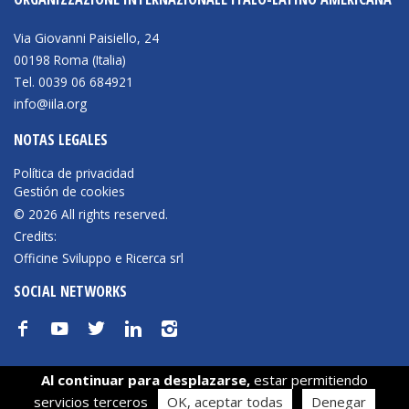
Via Giovanni Paisiello, 24
NEWSLETTER
00198 Roma (Italia)
Tel. 0039 06 684921
info@iila.org
NOTAS LEGALES
Política de privacidad
Gestión de cookies
© 2026 All rights reserved.
Credits:
Officine Sviluppo e Ricerca srl
SOCIAL NETWORKS
f
y
t
n
i
Al continuar para desplazarse,
estar permitiendo
Sus opciones de privacidad
servicios terceros
OK, aceptar todas
Denegar