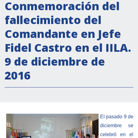
Actividades institucionales
Conmemoración del
Secretaría Cultural
fallecimiento del
Secretaría Socioeconómica
Comandante en Jefe
Secretaría Técnico-científica
Fidel Castro en el IILA.
Forum Pymes
Conferencia Italia- América Latina y el Caribe
9 de diciembre de
Red para la promoción de la igualdad de
2016
género
Becas
Partnership
COOPERACIÓN
El pasado 9 de
diciembre se
Patrimonio cultural
celebró en el