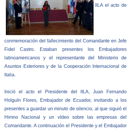
Empoderamiento socio-económico
IILA el acto de
Justicia y Seguridad
EUROsociAL
EL PAcCTO
conmemoración del fallecimiento del Comandante en Jefe
EUROFRONT
Fidel Castro. Estaban presentes los Embajadores
COPOLAD III
latinoamericanos y el representante del Ministerio de
Asuntos Exteriores y de la Cooperación Internacional de
AL-INVEST Verde
Italia.
MEDIOS
Inició el acto el Presidente del IILA, Juan Fernando
Holguín Flores, Embajador de Ecuador, invitando a los
Fotos
presentes a guardar un minuto de silencio, al que siguió el
Vídeos
Himno Nacional y un vídeo sobre las empresas del
Audios
Comandante. A continuación el Presidente y el Embajador