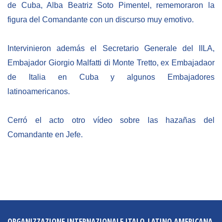
de Cuba, Alba Beatriz Soto Pimentel, rememoraron la
BIBLIOTECA
figura del Comandante con un discurso muy emotivo.
Biblioteca
Intervinieron además el Secretario Generale del IILA,
Embajador Giorgio Malfatti di Monte Tretto, ex Embajadaor
Publicaciones
de Italia en Cuba y algunos Embajadores
latinoamericanos.
OPORTUNIDADES
Cerró el acto otro vídeo sobre las hazañas del
Convocatorias
Comandante en Jefe.
Becas
Alta Formación
Para las empresas
Registro de proveedores
Contratos/Acuerdos/Grant
ORGANIZZAZIONE INTERNAZIONALE ITALO-LATINO AMERICANA