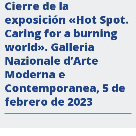
Actividades institucionales
Cierre de la
Secretaría Cultural
exposición «Hot Spot.
Secretaría Socioeconómica
Caring for a burning
Secretaría Técnico-científica
world». Galleria
Forum Pymes
Conferencia Italia- América Latina y el Caribe
Nazionale d’Arte
Red para la promoción de la igualdad de
Moderna e
género
Becas
Contemporanea, 5 de
Partnership
febrero de 2023
COOPERACIÓN
Patrimonio cultural