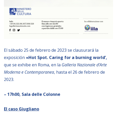
BIBLIOTECA
Biblioteca
Publicaciones
El sábado 25 de febrero de 2023 se clausurará la
OPORTUNIDADES
exposición
«Hot Spot. Caring for a burning world’,
que se exhibe en Roma, en la
Galleria Nazionale d’Arte
Convocatorias
Moderna e Contemporanea
, hasta el 26 de febrero de
Becas
2023.
Alta Formación
– 17h00, Sala delle Colonne
Para las empresas
Registro de proveedores
El caso Giugliano
Contratos/Acuerdos/Grant