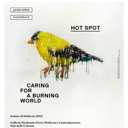
Empoderamiento socio-económico
Justicia y Seguridad
EUROsociAL
EL PAcCTO
EUROFRONT
COPOLAD III
AL-INVEST Verde
MEDIOS
Fotos
Vídeos
Audios