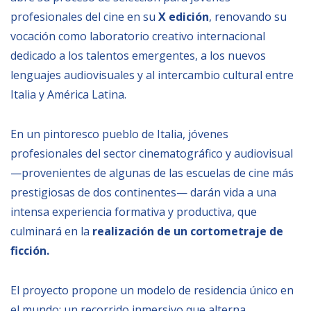
profesionales del cine en su
X edición
, renovando su
BIBLIOTECA
vocación como laboratorio creativo internacional
dedicado a los talentos emergentes, a los nuevos
Biblioteca
lenguajes audiovisuales y al intercambio cultural entre
Publicaciones
Italia y América Latina.
En un pintoresco pueblo de Italia, jóvenes
OPORTUNIDADES
profesionales del sector cinematográfico y audiovisual
—provenientes de algunas de las escuelas de cine más
Convocatorias
prestigiosas de dos continentes— darán vida a una
Becas
intensa experiencia formativa y productiva, que
Alta Formación
culminará en la
realización de un cortometraje de
ficción.
Para las empresas
Registro de proveedores
El proyecto propone un modelo de residencia único en
Contratos/Acuerdos/Grant
el mundo: un recorrido inmersivo que alterna