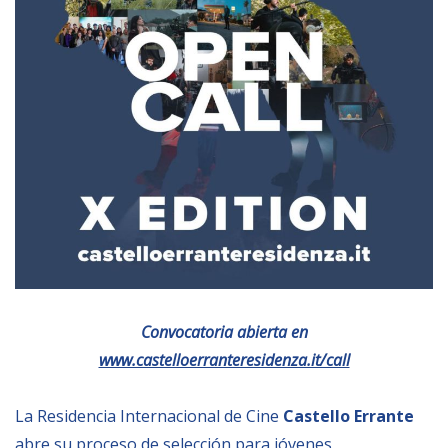
Empoderamiento socio-económico
Justicia y Seguridad
EUROsociAL
EL PAcCTO
EUROFRONT
COPOLAD III
AL-INVEST Verde
MEDIOS
Convocatoria abierta en
Fotos
www.castelloerranteresidenza.it/call
Vídeos
La Residencia Internacional de Cine
Castello Errante
Audios
abre su proceso de selección para jóvenes