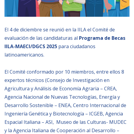
BIBLIOTECA
El 4 de diciembre se reunió en la IILA el Comité de
Biblioteca
evaluación de las candidaturas al
Programa de Becas
Publicaciones
IILA-MAECI/DGCS 2025
para ciudadanos
latinoamericanos.
OPORTUNIDADES
El Comité conformado por 10 miembros, entre ellos 8
Convocatorias
expertos técnicos (Consejo de Investigación en
Becas
Agricultura y Análisis de Economía Agraria – CREA,
Agencia Nacional de Nuevas Tecnologías, Energía y
Alta Formación
Desarrollo Sostenible – ENEA, Centro Internacional de
Para las empresas
Ingeniería Genética y Biotecnología – ICGEB, Agencia
Registro de proveedores
Espacial Italiana – ASI, Museo de las Culturas- MUDEC
y la Agencia Italiana de Cooperación al Desarrollo –
Contratos/Acuerdos/Grant