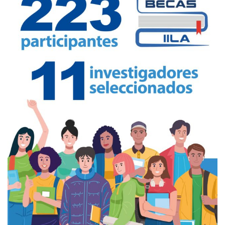
Empoderamiento socio-económico
Justicia y Seguridad
EUROsociAL
EL PAcCTO
EUROFRONT
COPOLAD III
AL-INVEST Verde
MEDIOS
Fotos
Vídeos
Audios