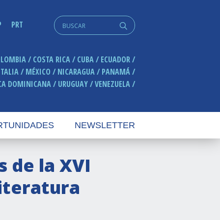
Search
P
PRT
q
for:
OLOMBIA
COSTA RICA
CUBA
ECUADOR
ITALIA
MÉXICO
NICARAGUA
PANAMÁ
CA DOMINICANA
URUGUAY
VENEZUELA
RTUNIDADES
NEWSLETTER
 de la XVI
iteratura