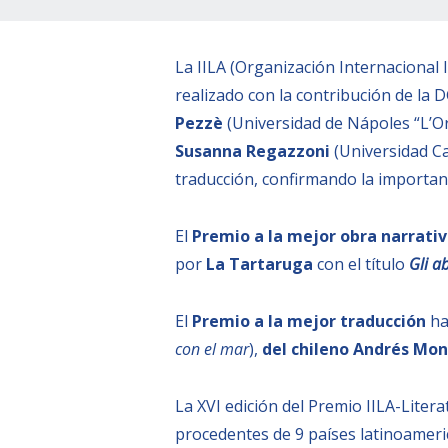
La IILA (Organización Internacional 
realizado con la contribución de la
Pezzè
(Universidad de Nápoles “L’Or
Susanna Regazzoni
(Universidad Ca
traducción, confirmando la importanc
El
Premio a la mejor obra narrati
por
La Tartaruga
con el título
Gli ab
El
Premio a la mejor traducción
ha
con el mar
),
del chileno Andrés Mo
La XVI edición del Premio IILA-Liter
procedentes de 9 países latinoameric