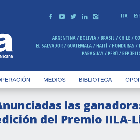
ITA
ES
f
y
t
n
i
ARGENTINA
BOLIVIA
BRASIL
CHILE
C
EL SALVADOR
GUATEMALA
HAITÍ
HONDURAS
PARAGUAY
PERÚ
REPÚBLI
PERACIÓN
MEDIOS
BIBLIOTECA
OPO
Anunciadas las ganadoras
edición del Premio IILA-L