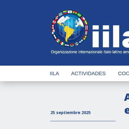
Skip
Main
Navigation
Navigation
IILA
ACTIVIDADES
COO
25 septiembre 2025