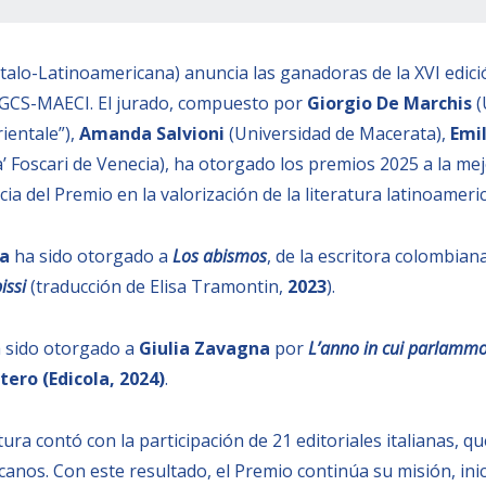
Italo-Latinoamericana) anuncia las ganadoras de la XVI edici
 DGCS-MAECI. El jurado, compuesto por
Giorgio De Marchis
(
ientale”),
Amanda Salvioni
(Universidad de Macerata),
Emil
’ Foscari de Venecia), ha otorgado los premios 2025 a la mej
ia del Premio en la valorización de la literatura latinoamer
va
ha sido otorgado a
Los abismos
, de la escritora colombian
issi
(traducción de Elisa Tramontin,
2023
).
 sido otorgado a
Giulia Zavagna
por
L’anno in cui parlammo
ntero
(Edicola, 2024)
.
atura contó con la participación de 21 editoriales italianas,
anos. Con este resultado, el Premio continúa su misión, inici