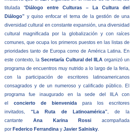
titulada “
Diálogo entre Culturas – La Cultura del
BIBLIOTECA
Diálogo”
y quiso enfocar el tema de la gestión de una
diversidad cultural en constante expansión, una diversidad
Biblioteca
cultural magnificada por la globalización y con raíces
Publicaciones
comunes, que ocupa los primeros puestos en las listas de
prioridades tanto de Europa como de América Latina. En
OPORTUNIDADES
este contexto, la
Secretaría Cultural del IILA
organizó un
programa de encuentros muy nutrido a lo largo de la feria,
Convocatorias
con la participación de escritores latinoamericanos
consagrados y de un numeroso y calificado público. El
Becas
programa fue inaugurado en la sede del IILA con
Alta Formación
el
concierto de bienvenida
para los escritores
Para las empresas
invitados,
“La Ruta de Latinoamérica”
, de la
Registro de proveedores
cantante
Ana Karina Rossi
acompañada
por
Federico
Ferrandina
y
Javier Salnisky
.
Contratos/Acuerdos/Grant