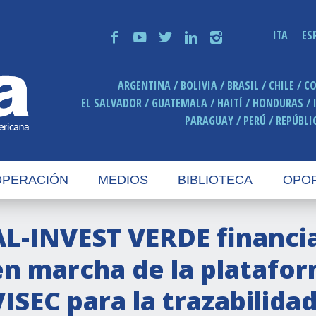
ITA
ES
f
y
t
n
i
ARGENTINA
BOLIVIA
BRASIL
CHILE
C
EL SALVADOR
GUATEMALA
HAITÍ
HONDURAS
PARAGUAY
PERÚ
REPÚBLI
PERACIÓN
MEDIOS
BIBLIOTECA
OPO
AL-INVEST VERDE financia
en marcha de la platafor
VISEC para la trazabilidad 