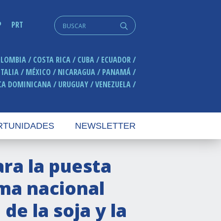
Search
P
PRT
q
for:
OLOMBIA
COSTA RICA
CUBA
ECUADOR
ITALIA
MÉXICO
NICARAGUA
PANAMÁ
CA DOMINICANA
URUGUAY
VENEZUELA
RTUNIDADES
NEWSLETTER
ra la puesta
ma nacional
de la soja y la