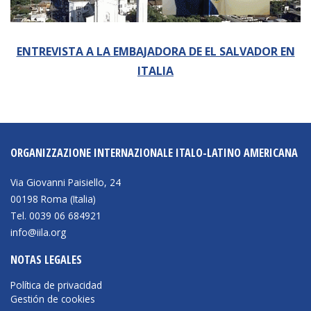
Empoderamiento socio-económico
Justicia y Seguridad
ENTREVISTA A LA EMBAJADORA DE EL SALVADOR EN
EUROsociAL
ITALIA
EL PAcCTO
EUROFRONT
COPOLAD III
ORGANIZZAZIONE INTERNAZIONALE ITALO-LATINO AMERICANA
AL-INVEST Verde
Via Giovanni Paisiello, 24
00198 Roma (Italia)
MEDIOS
Tel. 0039 06 684921
info@iila.org
Fotos
NOTAS LEGALES
Vídeos
Política de privacidad
Audios
Gestión de cookies