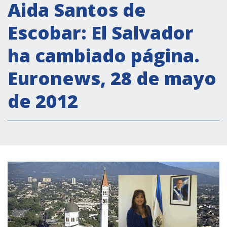
Actividades institucionales
Aida Santos de
Secretaría Cultural
Escobar: El Salvador
Secretaría Socioeconómica
ha cambiado página.
Secretaría Técnico-científica
Euronews, 28 de mayo
Forum Pymes
Conferencia Italia- América Latina y el Caribe
de 2012
Red para la promoción de la igualdad de
género
Becas
Partnership
COOPERACIÓN
Patrimonio cultural