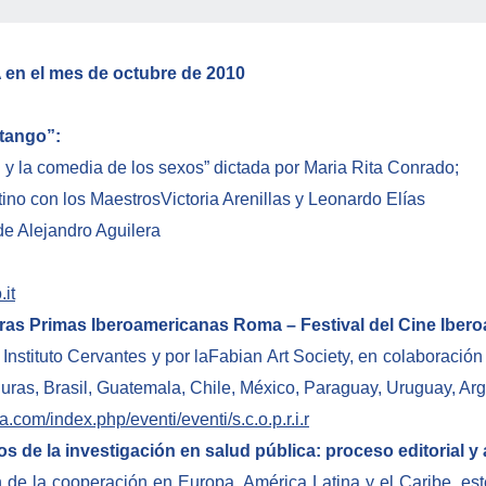
A en el mes de octubre de 2010
tango”:
si y la comedia de los sexos” dictada por Maria Rita Conrado;
ino con los MaestrosVictoria Arenillas y Leonardo Elías
de Alejandro Aguilera
it
ras Primas Iberoamericanas Roma – Festival del Cine Iber
 Instituto Cervantes y por laFabian Art Society, en colaboración
uras, Brasil, Guatemala, Chile, México, Paraguay, Uruguay, Arg
a.com/index.php/eventi/eventi/s.c.o.p.r.i.r
e la investigación en salud pública: proceso editorial y 
n de la cooperación en Europa, América Latina y el Caribe, es