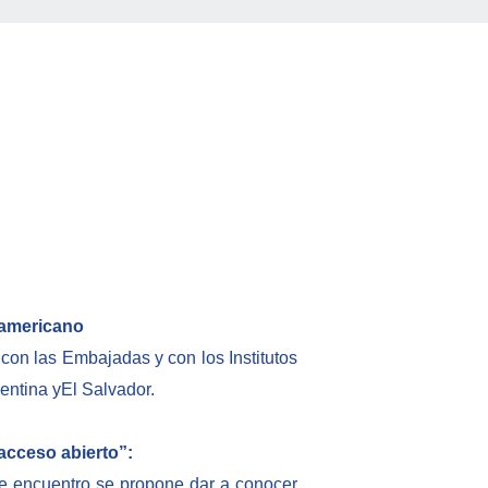
oamericano
 con las Embajadas y con los Institutos
entina yEl Salvador.
acceso abierto”:
te encuentro se propone dar a conocer