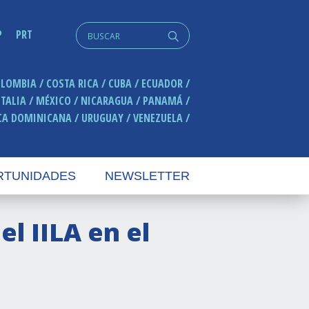
Search
P
PRT
q
for:
OLOMBIA
COSTA RICA
CUBA
ECUADOR
ITALIA
MÉXICO
NICARAGUA
PANAMÁ
CA DOMINICANA
URUGUAY
VENEZUELA
RTUNIDADES
NEWSLETTER
l IILA en el