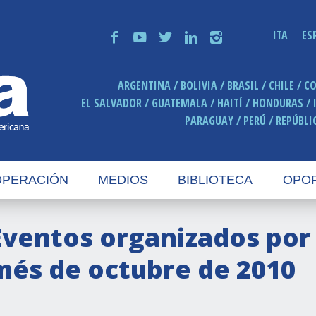
ITA
ES
f
y
t
n
i
ARGENTINA
BOLIVIA
BRASIL
CHILE
C
EL SALVADOR
GUATEMALA
HAITÍ
HONDURAS
PARAGUAY
PERÚ
REPÚBLI
PERACIÓN
MEDIOS
BIBLIOTECA
OPO
Eventos organizados por e
més de octubre de 2010