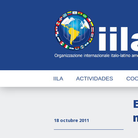
Skip
Main
Navigation
Navigation
IILA
ACTIVIDADES
COO
18 octubre 2011