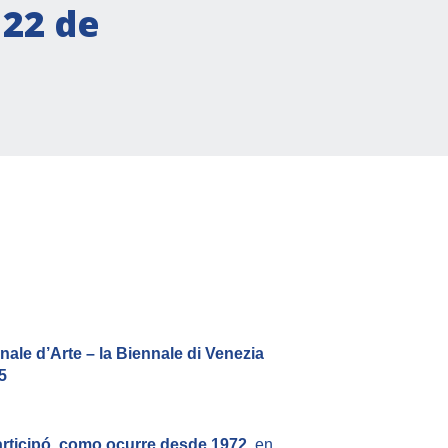
 22 de
nale d’Arte – la Biennale di Venezia
5
participó, como ocurre desde 1972
, en