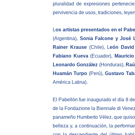
pluralidad de expresiones perteneci
pervivencia de usos, tradiciones, leye
L
os artistas presentados en el Pabe
(Argentina),
Sonia Falcone y José L
Rainer Krause
(Chile), L
eón David
Fabiano Kueva
(Ecuador),
Mauricio
Leonardo González
(Honduras),
Raúl
Huamán Turpo
(Perú),
Gustavo Tab
América Latina).
El Pabellón fue inaugurado el día 8 de
de la Fondazione la Biennale di Venezi
panameño Humberto Vélez, que quiso afro
belleza y, a continuación, la perform
con la descendiente del último habl