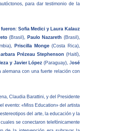
utóctonos, para dar testimonio de la
 fueron
:
Sofia Medici y Laura Kalauz
reto
(Brasil),
Paulo Nazareth
(Brasil),
mbia),
Priscilla Monge
(Costa Rica),
arbara Prézeau Stephenson
(Haití),
Meza y Javier López
(Paraguay), J
osé
ta alemana con una fuerte relación con
na, Claudia Barattini, y del Presidente
el evento: «Miss Education» del artista
stereotipos del arte, la educación y la
s cuales se conectaron telefónicamente
o de la intervención era subrayar la