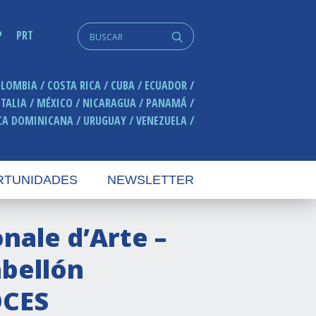
Search
P
PRT
q
for:
OLOMBIA
COSTA RICA
CUBA
ECUADOR
ITALIA
MÉXICO
NICARAGUA
PANAMÁ
CA DOMINICANA
URUGUAY
VENEZUELA
RTUNIDADES
NEWSLETTER
nale d’Arte –
abellón
OCES