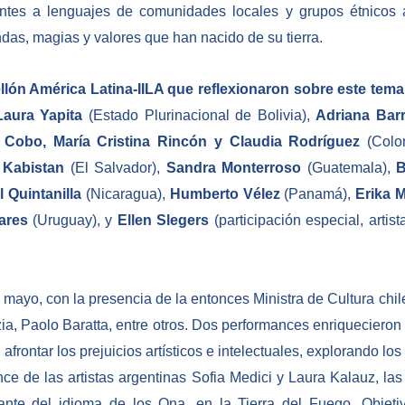
entes a lenguajes de comunidades locales y grupos étnicos a
ndas, magias y valores que han nacido de su tierra.
llón América Latina-IILA que reflexionaron sobre este tema
aura Yapita
(Estado Plurinacional de Bolivia),
Adriana Bar
 Cobo, María Cristina Rincón y Claudia Rodríguez
(Colo
 Kabistan
(El Salvador),
Sandra Monterroso
(Guatemala),
B
 Quintanilla
(Nicaragua),
Humberto Vélez
(Panamá),
Erika 
ares
(Uruguay), y
Ellen Slegers
(participación especial, artis
 mayo, con la presencia de la entonces Ministra de Cultura chile
a, Paolo Baratta, entre otros. Dos performances enriquecieron 
ntar los prejuicios artísticos e intelectuales, explorando los e
ance de las artistas argentinas Sofia Medici y Laura Kalauz, la
ante del idioma de los Ona, en la Tierra del Fuego. Objetiv