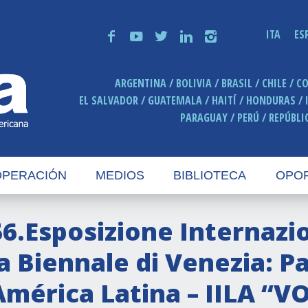
ITA
ES
f
y
t
n
i
ARGENTINA
BOLIVIA
BRASIL
CHILE
C
EL SALVADOR
GUATEMALA
HAITÍ
HONDURAS
PARAGUAY
PERÚ
REPÚBLI
PERACIÓN
MEDIOS
BIBLIOTECA
OPO
56.Esposizione Internazio
la Biennale di Venezia: P
América Latina – IILA “V