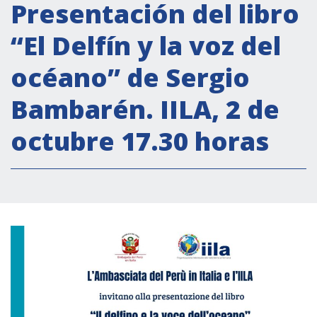
Actividades institucionales
Presentación del libro
Secretaría Cultural
“El Delfín y la voz del
Secretaría Socioeconómica
océano” de Sergio
Secretaría Técnico-científica
Bambarén. IILA, 2 de
Forum Pymes
Conferencia Italia- América Latina y el Caribe
octubre 17.30 horas
Red para la promoción de la igualdad de
género
Becas
Partnership
COOPERACIÓN
Patrimonio cultural