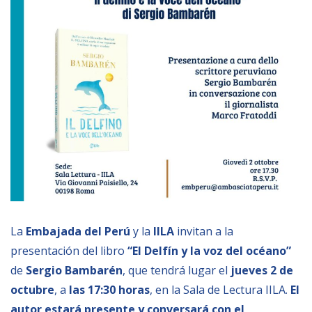
Empoderamiento socio-económico
Justicia y Seguridad
EUROsociAL
EL PAcCTO
EUROFRONT
COPOLAD III
AL-INVEST Verde
MEDIOS
La
Embajada del Perú
y la
IILA
invitan a la
Fotos
presentación del libro
“El Delfín y la voz del océano”
de
Sergio Bambarén
, que tendrá lugar el
jueves 2 de
Vídeos
octubre
, a
las 17:30 horas
, en la Sala de Lectura IILA.
El
Audios
autor estará presente y conversará con el