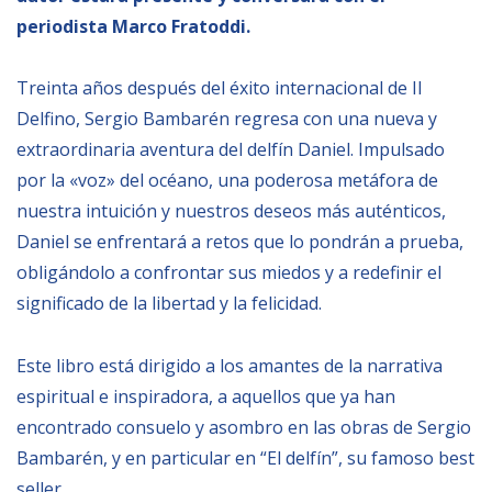
periodista Marco Fratoddi.
BIBLIOTECA
Treinta años después del éxito internacional de Il
Biblioteca
Delfino, Sergio Bambarén regresa con una nueva y
Publicaciones
extraordinaria aventura del delfín Daniel. Impulsado
por la «voz» del océano, una poderosa metáfora de
nuestra intuición y nuestros deseos más auténticos,
OPORTUNIDADES
Daniel se enfrentará a retos que lo pondrán a prueba,
obligándolo a confrontar sus miedos y a redefinir el
Convocatorias
significado de la libertad y la felicidad.
Becas
Alta Formación
Este libro está dirigido a los amantes de la narrativa
espiritual e inspiradora, a aquellos que ya han
Para las empresas
encontrado consuelo y asombro en las obras de Sergio
Registro de proveedores
Bambarén, y en particular en “El delfín”, su famoso best
Contratos/Acuerdos/Grant
seller.