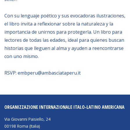
NEWSLETTER
Con su lenguaje poético y sus evocadoras ilustraciones,
el libro invita a reflexionar sobre la naturaleza y la
importancia de unirnos para protegerla. Un libro para
lectores de todas las edades, ideal para quienes buscan
historias que lleguen al alma y ayuden a reencontrarse
con uno mismo.
RSVP: embperu@ambasciataperu.it
ORGANIZZAZIONE INTERNAZIONALE ITALO-LATINO AMERICANA
Via Giovanni Paisiello, 24
00198 Roma (Italia)