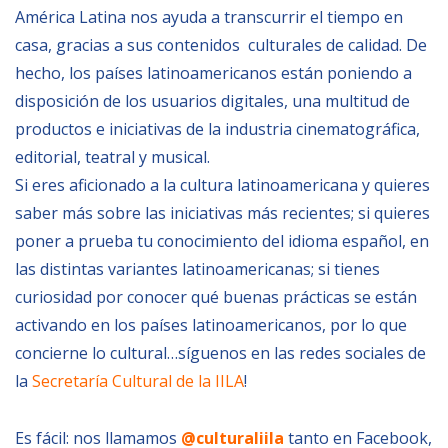
Empoderamiento socio-económico
América Latina nos ayuda a transcurrir el tiempo en
casa, gracias a sus contenidos culturales de calidad. De
Justicia y Seguridad
hecho, los países latinoamericanos están poniendo a
EUROsociAL
disposición de los usuarios digitales, una multitud de
EL PAcCTO
productos e iniciativas de la industria cinematográfica,
editorial, teatral y musical.
EUROFRONT
Si eres aficionado a la cultura latinoamericana y quieres
COPOLAD III
saber más sobre las iniciativas más recientes; si quieres
AL-INVEST Verde
poner a prueba tu conocimiento del idioma español, en
las distintas variantes latinoamericanas; si tienes
MEDIOS
curiosidad por conocer qué buenas prácticas se están
activando en los países latinoamericanos, por lo que
concierne lo cultural…síguenos en las redes sociales de
Fotos
la
Secretaría Cultural de la IILA
!
Vídeos
Audios
Es fácil: nos llamamos
@culturaliila
tanto en Facebook,