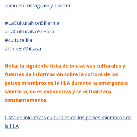
como en Instagram y Twitter.
BIBLIOTECA
#LaCulturaNonSiFerma
Biblioteca
#LaCulturaNoSePara
#culturaliila
Publicaciones
#CineEnMiCasa
OPORTUNIDADES
Nota: la siguiente lista de iniciativas culturales y
fuentes de información sobre la cultura de los
Convocatorias
paises miembros de la IILA durante la emergencia
Becas
sanitaria, no es exhaustiva y se actualizar
constantemente.
Alta Formación
Para las empresas
Lista de iniciativas culturales de los paises miembros de
Registro de proveedores
la IILA
Contratos/Acuerdos/Grant